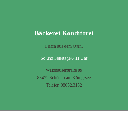
Bäckerei Konditorei
Frisch aus dem Ofen.
So und Feiertage 6-11 Uhr
Waldhauserstraße 89
83471 Schönau am Königssee
Telefon 08652.3152